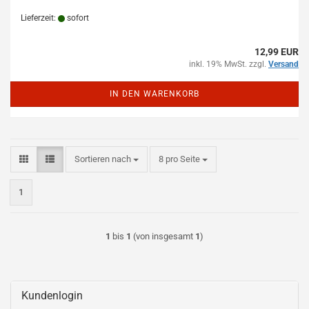
Lieferzeit:
sofort
12,99 EUR
inkl. 19% MwSt. zzgl.
Versand
IN DEN WARENKORB
Sortieren nach
pro Seite
Sortieren nach
8 pro Seite
1
1
bis
1
(von insgesamt
1
)
Kundenlogin