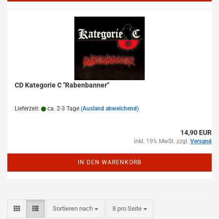
CD Kategorie C "Rabenbanner"
Lieferzeit:
ca. 2-3 Tage
(Ausland abweichend)
14,90 EUR
inkl. 19% MwSt. zzgl.
Versand
IN DEN WARENKORB
Sortieren nach
pro Seite
Sortieren nach
8 pro Seite