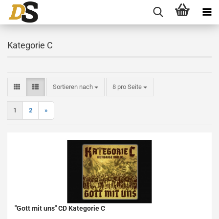
Kategorie C
Sortieren nach
pro Seite
Sortieren nach
8 pro Seite
1
2
»
"Gott mit uns" CD Kategorie C