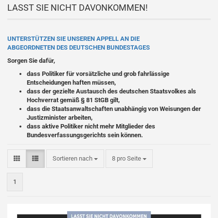
LASST SIE NICHT DAVONKOMMEN!
UNTERSTÜTZEN SIE UNSEREN APPELL AN DIE
ABGEORDNETEN DES DEUTSCHEN BUNDESTAGES
Sorgen Sie dafür,
dass Politiker für vorsätzliche und grob fahrlässige
Entscheidungen haften müssen,
dass der gezielte Austausch des deutschen Staatsvolkes als
Hochverrat gemäß § 81 StGB gilt,
dass die Staatsanwaltschaften unabhängig von Weisungen der
Justizminister arbeiten,
dass aktive Politiker nicht mehr Mitglieder des
Bundesverfassungsgerichts sein können.
Sortieren nach
pro Seite
Sortieren nach
8 pro Seite
1