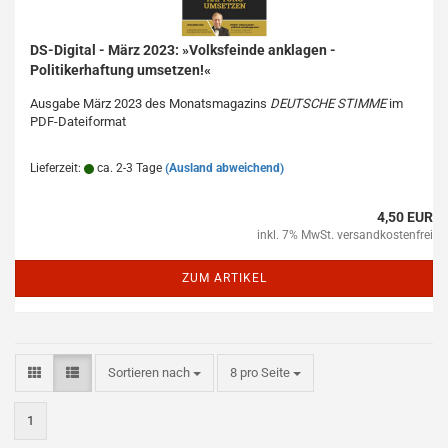
DS-Digital - März 2023: »Volksfeinde anklagen -
Politikerhaftung umsetzen!«
Ausgabe März 2023 des Monatsmagazins
DEUTSCHE STIMME
im
PDF-Dateiformat
Lieferzeit:
ca. 2-3 Tage
(Ausland abweichend)
4,50 EUR
inkl. 7% MwSt. versandkostenfrei
ZUM ARTIKEL
Sortieren nach
pro Seite
Sortieren nach
8 pro Seite
1