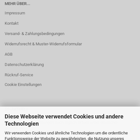
MEHR ÜBER...
Impressum
Kontakt
Versand- & Zahlungsbedingungen
Widerrufsrecht & Muster-Widerrufsformular
AGB
Datenschutzerklärung
Rückruf-Service
Cookie Einstellungen
DS-AKTUELL
Diese Webseite verwendet Cookies und andere
Neuigkeiten und Meinungen auch täglich aktuell unter
deutsche-
Technologien
stimme.de
Wir verwenden Cookies und ähnliche Technologien um die ordentliche
Funktionsweise der Website zu gewährleisten, die Nutzung unseres