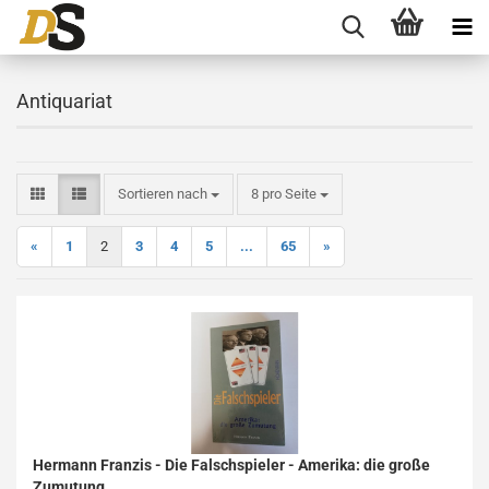
Antiquariat
Sortieren nach
pro Seite
Sortieren nach
8 pro Seite
«
1
2
3
4
5
...
65
»
Hermann Franzis - Die Falschspieler - Amerika: die große
Zumutung