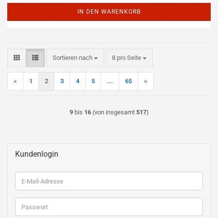
IN DEN WARENKORB
Sortieren nach
pro Seite
Sortieren nach
8 pro Seite
«
1
2
3
4
5
...
65
»
9
bis
16
(von insgesamt
517
)
Kundenlogin
E-
Mail-
Adresse
Passwort