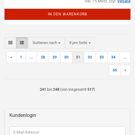
inkl. 7% MwSt. zzgl.
Versand
IN DEN WARENKORB
Sortieren nach
pro Seite
Sortieren nach
8 pro Seite
«
1
...
28
29
30
31
32
33
34
...
65
»
241
bis
248
(von insgesamt
517
)
Kundenlogin
E-