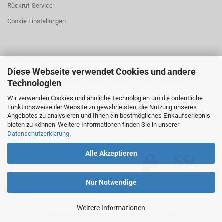
Rückruf-Service
Cookie Einstellungen
DS-AKTUELL
Diese Webseite verwendet Cookies und andere
Neuigkeiten und Meinungen auch täglich aktuell unter
deutsche-
Technologien
stimme.de
Wir verwenden Cookies und ähnliche Technologien um die ordentliche
Funktionsweise der Website zu gewährleisten, die Nutzung unseres
Angebotes zu analysieren und Ihnen ein bestmögliches Einkaufserlebnis
bieten zu können. Weitere Informationen finden Sie in unserer
Datenschutzerklärung
.
Alle Akzeptieren
Nur Notwendige
Weitere Informationen
Shopping Cart Software
by Gambio.com © 2023