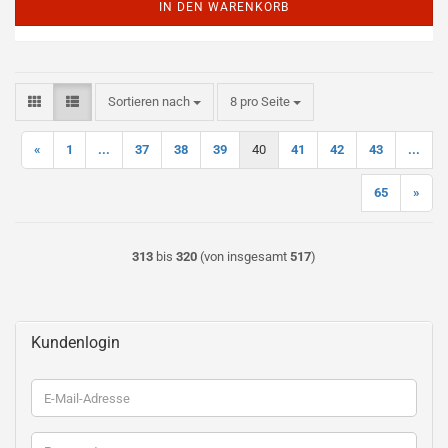
IN DEN WARENKORB
Sortieren nach
pro Seite
Sortieren nach
8 pro Seite
«
1
...
37
38
39
40
41
42
43
...
65
»
313
bis
320
(von insgesamt
517
)
Kundenlogin
E-
Mail-
Adresse