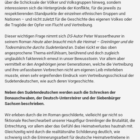
über die Schicksale der Völker und Volksgruppen hinweg, sondern
interessieren sich die Hintergründe der Konflikte, für die jeweils zu
respektierenden Standpunkte der einzelnen ethnischen Gruppen und
Nationen – und nicht zuletzt für die Geschichte des eigenen Volkes oder
die Tragödie der Opfer von Flucht und Vertreibung.
Dieser wichtigen Frage nimmt sich
DS
-Autor Peter Wassertheurer in
seinem Roman
Heute aber braucht mich die Heimat – Greinlinger und die
Todesmärsche durchs Sudetenland
an. Dabei rückt er das oben
angesprochene Thema einfühlsam, berührend und doch zugleich
unglaublich faktenreich erneut in unser Bewusstsein. Vor allem aber
vermittelt er den Angehörigen jener Generationen, welche die Vertreibung
und ihre unfassbaren Verbrechen nicht am eigenen Leib miterleben
musste, einen sehr ergreifenden Eindruck vom Vertreibungsschicksal der
Sudetendeutschen, wie auch deren Vorgeschichte.
Neben den Sudetendeutschen werden auch die Schrecken der
Donauschwaben, der Deutsch-Untersteirer und der Siebenbürger
Sachsen beschrieben.
Wir erleben durch die im Roman geschilderte, vielleicht gar nicht so
fiktionale Recherchearbeit unserer Hauptfigur Greinlinger die Brutalität, die
Entrechtung, vor allem aber das Gefühl des Heimatverlustes hautnah mit.
Gleichzeitig wird durch die realitätsnähe Schilderung deutlich, wie
schwierig sich die Erinnerungsarbeit für deutsche Heimatvertriebene in