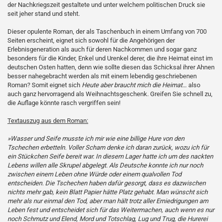
der Nachkriegszeit gestaltete und unter welchem politischen Druck sie
seit jeher stand und steht.
Dieser opulente Roman, der als Taschenbuch in einem Umfang von 700
Seiten erscheint, eignet sich sowohl für die Angehörigen der
Erlebnisgeneration als auch für deren Nachkommen und sogar ganz
besonders für die Kinder, Enkel und Urenkel derer, die ihre Heimat einst im
deutschen Osten hatten, denn wie sollte diesen das Schicksal ihrer Ahnen
besser nahegebracht werden als mit einem lebendig geschriebenen
Roman? Somit eignet sich
Heute aber braucht mich die Heimat…
also
auch ganz hervorragend als Weihnachtsgeschenk. Greifen Sie schnell zu,
die Auflage könnte rasch vergriffen sein!
Textauszug aus dem Roman:
»Wasser und Seife musste ich mir wie eine billige Hure von den
Tschechen erbetteln. Voller Scham denke ich daran zurück, wozu ich für
ein Stückchen Seife bereit war. In diesem Lager hatte ich um des nackten
Lebens willen alle Skrupel abgelegt. Als Deutsche konnte ich nur noch
zwischen einem Leben ohne Würde oder einem qualvollen Tod
entscheiden. Die Tschechen haben dafür gesorgt, dass es dazwischen
nichts mehr gab, kein Blatt Papier hätte Platz gehabt. Man wünscht sich
mehr als nur einmal den Tod, aber man hält trotz aller Erniedrigungen am
Leben fest und entscheidet sich für das Weitermachen, auch wenn es nur
noch Schmutz und Elend, Mord und Totschlag, Lug und Trug, die Hurerei