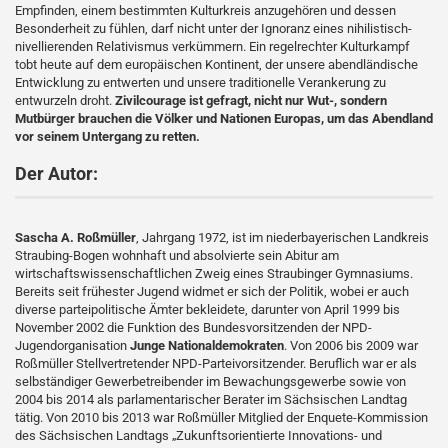
Empfinden, einem bestimmten Kulturkreis anzugehören und dessen
Besonderheit zu fühlen, darf nicht unter der Ignoranz eines nihilistisch-
nivellierenden Relativismus verkümmern. Ein regelrechter Kulturkampf
tobt heute auf dem europäischen Kontinent, der unsere abendländische
Entwicklung zu entwerten und unsere traditionelle Verankerung zu
entwurzeln droht.
Zivilcourage ist gefragt, nicht nur Wut-, sondern
Mutbürger brauchen die Völker und Nationen Europas, um das Abendland
vor seinem Untergang zu retten.
Der Autor:
Sascha A. Roßmüller
, Jahrgang 1972, ist im niederbayerischen Landkreis
Straubing-Bogen wohnhaft und absolvierte sein Abitur am
wirtschaftswissenschaftlichen Zweig eines Straubinger Gymnasiums.
Bereits seit frühester Jugend widmet er sich der Politik, wobei er auch
diverse parteipolitische Ämter bekleidete, darunter von April 1999 bis
November 2002 die Funktion des Bundesvorsitzenden der NPD-
Jugendorganisation
Junge Nationaldemokraten
. Von 2006 bis 2009 war
Roßmüller Stellvertretender NPD-Parteivorsitzender. Beruflich war er als
selbständiger Gewerbetreibender im Bewachungsgewerbe sowie von
2004 bis 2014 als parlamentarischer Berater im Sächsischen Landtag
tätig. Von 2010 bis 2013 war Roßmüller Mitglied der Enquete-Kommission
des Sächsischen Landtags „Zukunftsorientierte Innovations- und