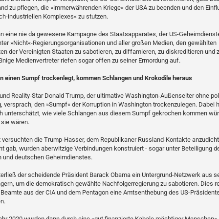
and zu pflegen, die »immerwährenden Kriege« der USA zu beenden und den Einfl
sch-industriellen Komplexes« zu stutzen.
n eine nie da gewesene Kampagne des Staatsapparates, der US-Geheimdienst
ter »Nicht«-Regierungsorganisationen und aller großen Medien, den gewählten
en der Vereinigten Staaten zu sabotieren, zu diffamieren, zu diskreditieren und 
Einige Medienvertreter riefen sogar offen zu seiner Ermordung auf.
 einen Sumpf trockenlegt, kommen Schlangen und Krokodile heraus
nd Reality-Star Donald Trump, der ultimative Washington-Außenseiter ohne pol
, versprach, den »Sumpf« der Korruption in Washington trockenzulegen. Dabei h
ch unterschätzt, wie viele Schlangen aus diesem Sumpf gekrochen kommen wür
g sie wären.
 versuchten die Trump-Hasser, dem Republikaner Russland-Kontakte anzudicht
ht gab, wurden aberwitzige Verbindungen konstruiert - sogar unter Beteiligung d
en und deutschen Geheimdienstes.
terließ der scheidende Präsident Barack Obama ein Untergrund-Netzwerk aus s
gern, um die demokratisch gewählte Nachfolgerregierung zu sabotieren. Dies re
s Beamte aus der CIA und dem Pentagon eine Amtsenthebung des US-Präsident
n.
ahr 2020 wurden dann durch eine »gut finanzierte Kabale mächtiger Menschen«