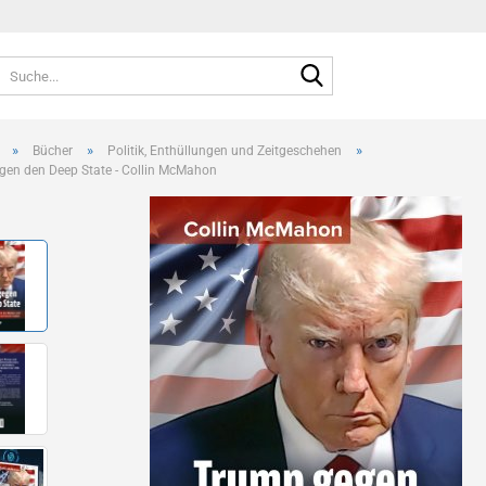
Suche...
Sprache auswählen
E-Mai
»
»
»
Bücher
Politik, Enthüllungen und Zeitgeschehen
en den Deep State - Collin McMahon
Pass
Konto e
Passwo