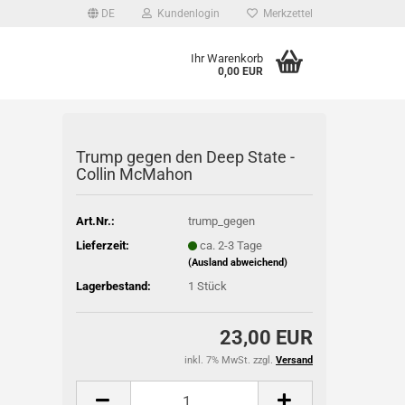
DE
Kundenlogin
Merkzettel
Ihr Warenkorb
0,00 EUR
l
Trump gegen den Deep State -
wort
Collin McMahon
Art.Nr.:
trump_gegen
Lieferzeit:
ca. 2-3 Tage
rstellen
(Ausland abweichend)
Lagerbestand:
1
Stück
rt vergessen?
23,00 EUR
inkl. 7% MwSt. zzgl.
Versand