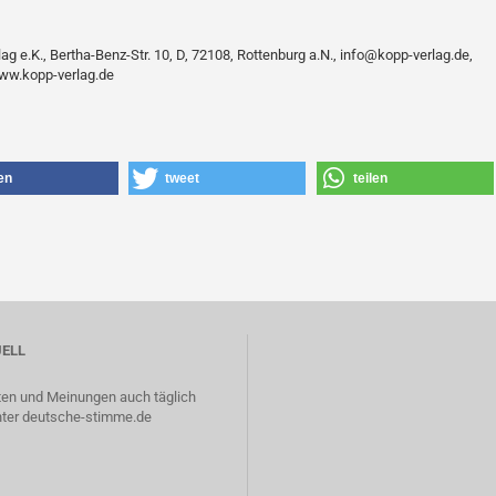
ag e.K., Bertha-Benz-Str. 10, D, 72108, Rottenburg a.N., info@kopp-verlag.de,
www.kopp-verlag.de
len
tweet
teilen
ELL
ten und Meinungen auch täglich
nter
deutsche-stimme.de