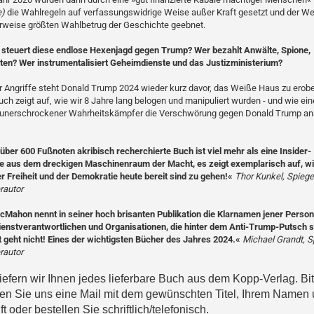
)
die Wahlregeln auf verfassungswidrige Weise außer Kraft gesetzt und der We
rweise größten Wahlbetrug der Geschichte geebnet.
 steuert diese endlose Hexenjagd gegen Trump? Wer bezahlt Anwälte, Spione,
ten? Wer instrumentalisiert Geheimdienste und das Justizministerium?
er Angriffe steht Donald Trump 2024 wieder kurz davor, das Weiße Haus zu erobe
ch zeigt auf, wie wir 8 Jahre lang belogen und manipuliert wurden - und wie ein
 unerschrockener Wahrheitskämpfer die Verschwörung gegen ­Donald Trump ans
über 600 Fußnoten akribisch recherchierte Buch ist viel mehr als eine Insider-
e aus dem dreckigen Maschinenraum der Macht, es zeigt exemplarisch auf, wie
r Freiheit und der Demokratie heute bereit sind zu gehen!«
Thor Kunkel, Spiege
rautor
cMahon nennt in seiner hoch brisanten Publikation die Klarnamen jener Person
enstverantwortlichen und Organisationen, die hinter dem Anti-Trump-Putsch s
geht nicht! Eines der wichtigsten Bücher des Jahres 2024.«
Michael Grandt, S
rautor
iefern wir Ihnen jedes lieferbare Buch aus dem Kopp-Verlag. Bit
en Sie uns eine Mail mit dem gewünschten Titel, Ihrem Namen
t oder bestellen Sie schriftlich/telefonisch.