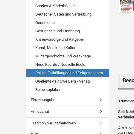
Comics & Kinderbücher
Deutscher Osten und Vertreibung
Geschichte
Gesundheit und Ernährung
Krisenvorsorge und Ratgeber
Kunst, Musik und Kultur
Militärgeschichte und Weltkriege
Neue Rechte / Nouvelle École
Politik, Enthüllungen und Zeitgeschehen
Besc
Quellentexte / Uwe Berg - Verlag
Reihe kaplaken
Einzelausgabe
Trump ge
Antiquariat
Seit 8 Ja
verhinde
Tradition & Kunsthandwerk
Am 8. Nov
die US-Wa