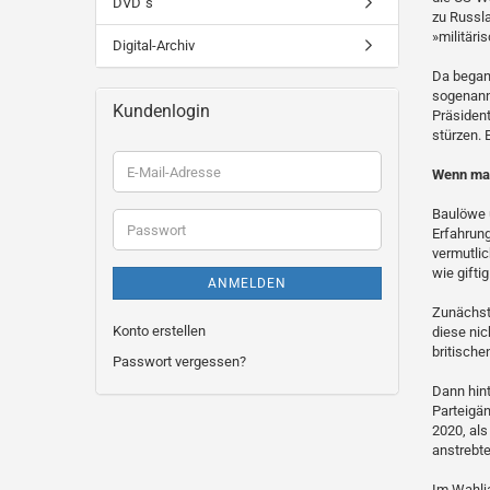
DVD´s
zu Russl
»militäri
Digital-Archiv
Da began
sogenann
Kundenlogin
Präsident
stürzen. 
E-
Wenn man
Mail-
Adresse
Baulöwe u
Passwort
Erfahrung
vermutli
wie gifti
ANMELDEN
Zunächst
Konto erstellen
diese nic
britisch
Passwort vergessen?
Dann hin
Parteigän
2020, al
anstrebte
Im Wahlj