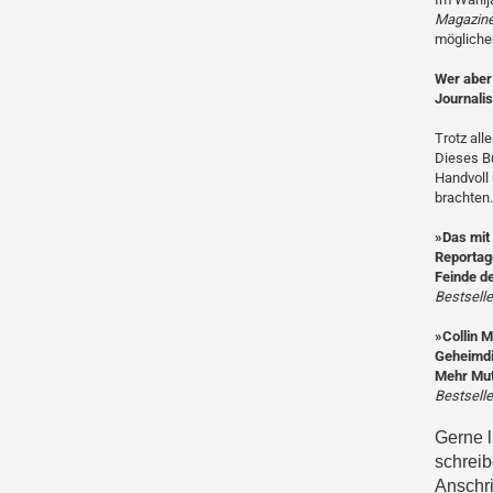
Magazine
mögliche
Wer aber
Journalis
Trotz all
Dieses Bu
Handvoll
brachten.
»Das mit 
Reportag
Feinde de
Bestselle
»Collin M
Geheimdi
Mehr Mut 
Bestselle
Gerne l
schreib
Anschrif