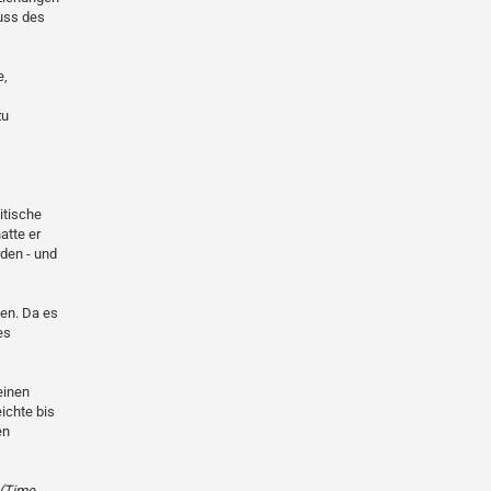
uss des
e,
zu
itische
atte er
den - und
en. Da es
es
einen
ichte bis
en
(Time