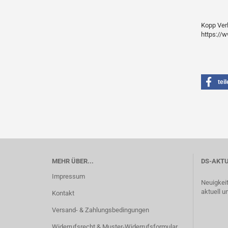
Kopp Verl
https://
tei
MEHR ÜBER...
DS-AKTU
Impressum
Neuigkei
aktuell u
Kontakt
Versand- & Zahlungsbedingungen
Widerrufsrecht & Muster-Widerrufsformular