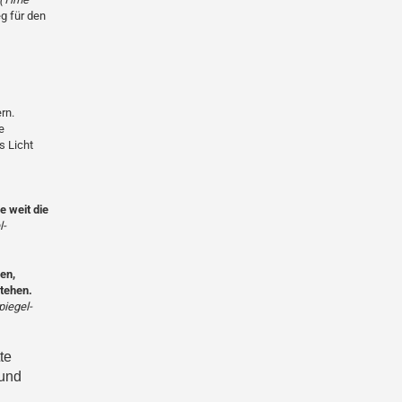
g für den
rn.
e
 Licht
 weit die
l-
en,
tehen.
piegel-
te
 und