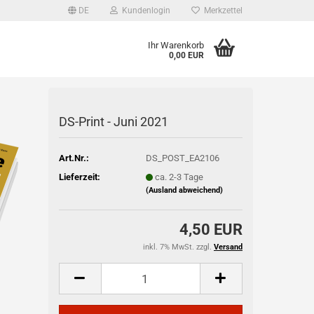
DE
Kundenlogin
Merkzettel
Ihr Warenkorb
0,00 EUR
l
DS-Print - Juni 2021
wort
Art.Nr.:
DS_POST_EA2106
Lieferzeit:
ca. 2-3 Tage
(Ausland abweichend)
rstellen
rt vergessen?
4,50 EUR
inkl. 7% MwSt. zzgl.
Versand