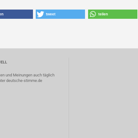
len
tweet
teilen
ELL
ten und Meinungen auch täglich
nter
deutsche-stimme.de