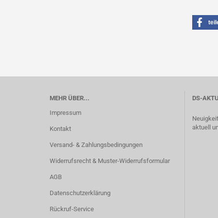
tei
MEHR ÜBER...
DS-AKTU
Impressum
Neuigkei
aktuell u
Kontakt
Versand- & Zahlungsbedingungen
Widerrufsrecht & Muster-Widerrufsformular
AGB
Datenschutzerklärung
Rückruf-Service