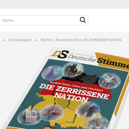
Suche...
Sprache auswählen
E-Mai
»
»
Einzelausgabe
DS-Print - November 2024: DIE ZERRISSENE NATION
Pass
Konto e
Passwo