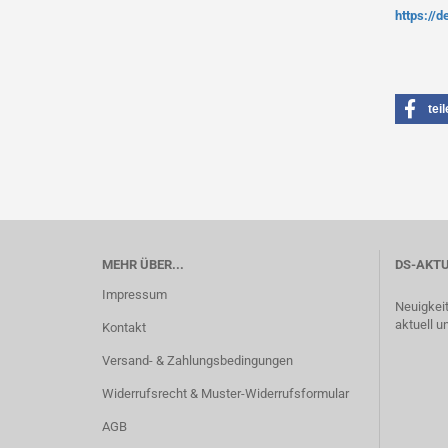
https://
tei
MEHR ÜBER...
DS-AKTU
Impressum
Neuigkei
aktuell u
Kontakt
Versand- & Zahlungsbedingungen
Widerrufsrecht & Muster-Widerrufsformular
AGB