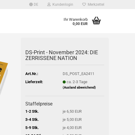
DE
Kundenlogin
Merkzettel
Ihr Warenkorb
0,00 EUR
l
DS-Print - November 2024: DIE
wort
ZERRISSENE NATION
Art.Nr.:
DS_POST_EA2411
Lieferzeit:
ca. 2-3 Tage
rstellen
(Ausland abweichend)
rt vergessen?
Staffelpreise
1-2 Stk.
je 6,50 EUR
3-4 Stk.
je 5,00 EUR
5-9 Stk.
je 4,00 EUR