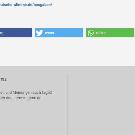
deutsche-stimme.de/ausgaben/
len
tweet
teilen
ELL
ten und Meinungen auch täglich
nter
deutsche-stimme.de