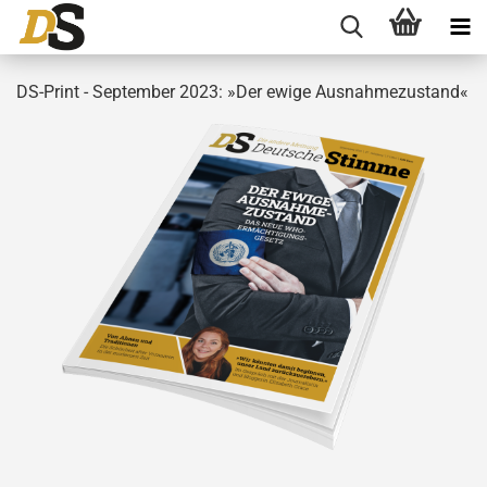
DS-Print - September 2023: »Der ewige Ausnahmezustand«