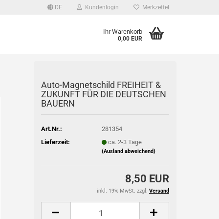
DE
Kundenlogin
Merkzettel
Ihr Warenkorb
0,00 EUR
l
Auto-Magnetschild FREIHEIT &
wort
ZUKUNFT FÜR DIE DEUTSCHEN
BAUERN
Art.Nr.:
281354
Lieferzeit:
ca. 2-3 Tage
rstellen
(Ausland abweichend)
rt vergessen?
8,50 EUR
inkl. 19% MwSt. zzgl.
Versand