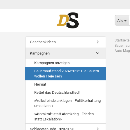
Alle
Startseite
Geschenkideen
Bauernauf
Auto-Mag
Kampagnen
Kampagnen anzeigen
Bauernaufstand 2024/2025: Die Bauern
wollen Freie sein
Heimat
Rettet das Deutschlandlied!
»Volksfeinde anklagen - Politikerhaftung
umsetzen!«
»Atomkraft statt Atomkrieg - Frieden
statt Eskalation!«
Schlageter-Jahr 1923-2023