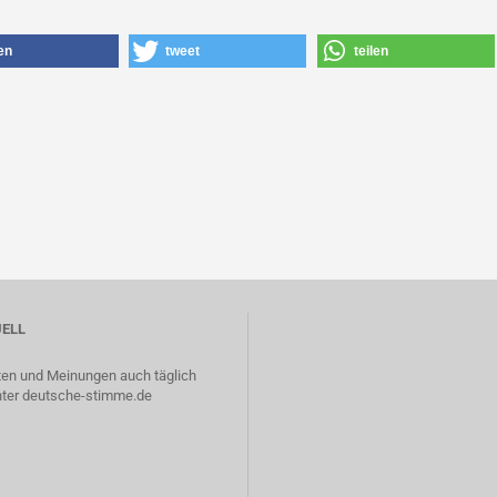
len
tweet
teilen
ELL
ten und Meinungen auch täglich
nter
deutsche-stimme.de