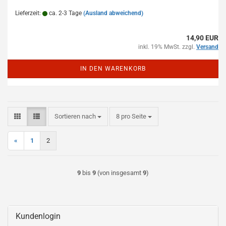
Lieferzeit:
ca. 2-3 Tage
(Ausland abweichend)
14,90 EUR
inkl. 19% MwSt. zzgl.
Versand
IN DEN WARENKORB
Sortieren nach
pro Seite
Sortieren nach
8 pro Seite
«
1
2
9
bis
9
(von insgesamt
9
)
Kundenlogin