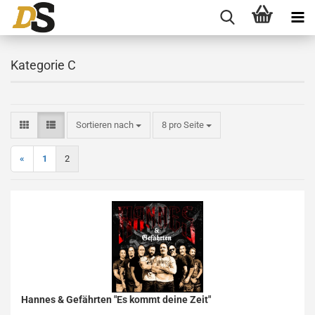
Kategorie C
Sortieren nach
pro Seite
Sortieren nach
8 pro Seite
«
1
2
Hannes & Gefährten "Es kommt deine Zeit"