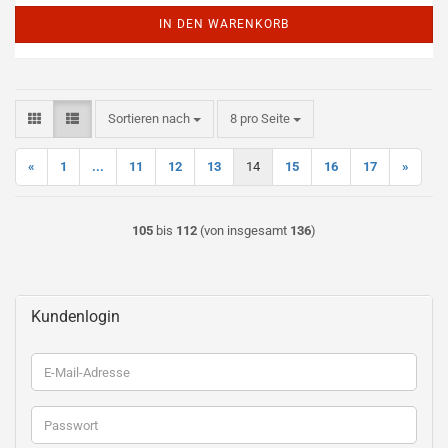
IN DEN WARENKORB
Sortieren nach
pro Seite
Sortieren nach
8 pro Seite
«
1
...
11
12
13
14
15
16
17
»
105
bis
112
(von insgesamt
136
)
Kundenlogin
E-
Mail-
Adresse
Passwort