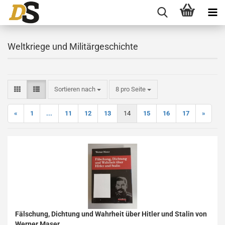
Weltkriege und Militärgeschichte
Sortieren nach
pro Seite
Sortieren nach
8 pro Seite
«
1
...
11
12
13
14
15
16
17
»
Fälschung, Dichtung und Wahrheit über Hitler und Stalin von
Werner Maser